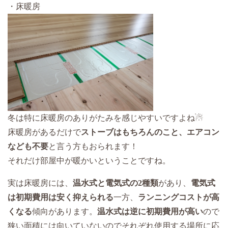
・床暖房
冬は特に床暖房のありがたみを感じやすいですよね☃
床暖房があるだけで
ストーブはもちろんのこと、エアコン
なども不要
と言う方もおられます！
それだけ部屋中が暖かいということですね。
実は床暖房には、
温水式と電気式の2種類
があり、
電気式
は初期費用は安く抑えられる
一方、
ランニングコストが高
くなる
傾向があります。
温水式は逆に初期費用が高い
ので
狭い面積には向いていないのでそれぞれ使用する場所に応