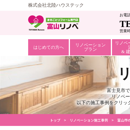
株式会社北陸ハウステック
お電
T
営業時
リノベ
リノベーション
はじめての方へ
プラン
& 
富士見市で
リノベー
以下の施工事例をクリッ
トップ
リノベーション施工事例
富山市