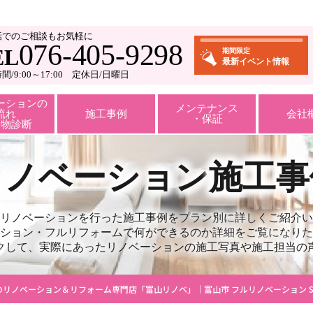
話でのご相談もお気軽に
076-405-9298
EL
期間限定
最新イベント情報
間/9:00～17:00 定休日/日曜日
ーションの
メンテナンス
流れ
施工事例
会社
・保証
建物診断
リノベーション
施工事
リノベーションを行った施工事例をプラン別に詳しくご紹介い
ション・フルリフォームで何ができるのか詳細をご覧になりた
クして、実際にあったリノベーションの施工写真や施工担当の
のリノベーション＆リフォーム専門店「富山リノベ」｜富山市 フルリノベーション 