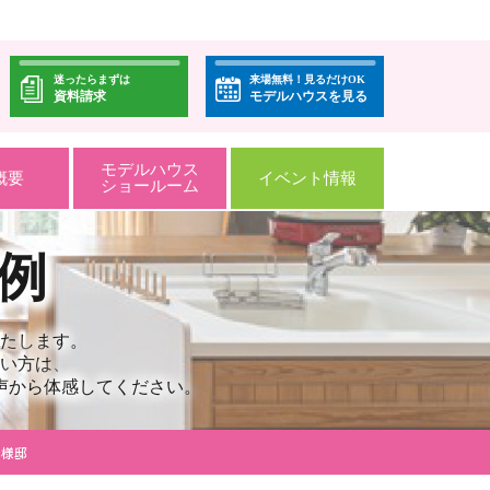
迷ったらまずは
来場無料！見るだけOK
資料請求
モデルハウスを見る
モデルハウス
概要
イベント情報
ショールーム
例
たします。
い方は、
声から体感してください。
S様邸