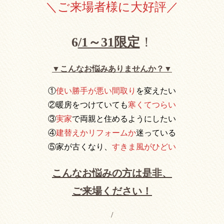
＼ご来場者様に大好評／
6
/1～31限定
！
▼こんなお悩みありませんか？▼
①
使い勝手が悪い間取り
を変えたい
②暖房をつけていても
寒くてつらい
③
実家
で両親と住めるようにしたい
④
建替えかリフォームか
迷っている
⑤家が古くなり、
すきま風がひどい
こんなお悩みの方は是非、
ご来場ください！
/